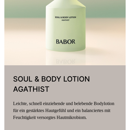
SOUL & BODY WASH
AGATHIST
Sanft aufschäumendes Duschgel für zarte und
gründliche Reinigung. Das seidig, luxuriöse Soul &
Body Wash verwöhnt Haut und Sinne mit einer
umhüllenden, belebenden Duftkomposition aus