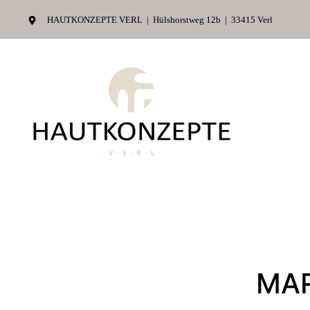
HAUTKONZEPTE VERL
| Hülshorstweg 12b | 33415 Verl
Zum Hauptinhalt springen
MA