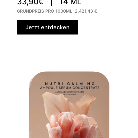
33,90€ |
14 ML
GRUNDPREIS PRO 1000ML:
2.421,43 €
Jetzt entdecken