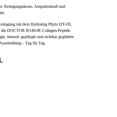
ne: Reinigungsikone, Ampullenkraft und
int.
 Reinigung mit dem Hydrating Phyto HY-ÖL
n und die DOCTOR BABOR Collagen-Peptide
te, intensiv gepflegte und sichtbar geglättete
 Ausstrahlung – Tag für Tag.
L