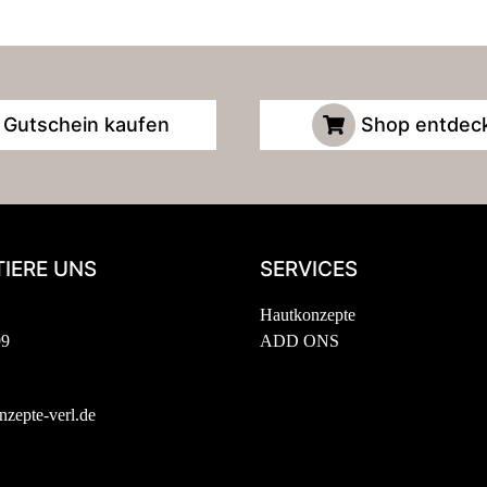
Gutschein kaufen
Shop entdec
IERE UNS
SERVICES
Hautkonzepte
99
ADD ONS
zepte-verl.de